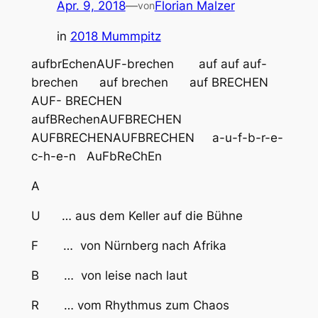
Apr. 9, 2018
—
Florian Malzer
von
in
2018 Mummpitz
aufbrEchenAUF-brechen auf auf auf-
brechen auf brechen auf BRECHEN
AUF- BRECHEN
aufBRechenAUFBRECHEN
AUFBRECHENAUFBRECHEN a-u-f-b-r-e-
c-h-e-n AuFbReChEn
A
U … aus dem Keller auf die Bühne
F … von Nürnberg nach Afrika
B … von leise nach laut
R … vom Rhythmus zum Chaos