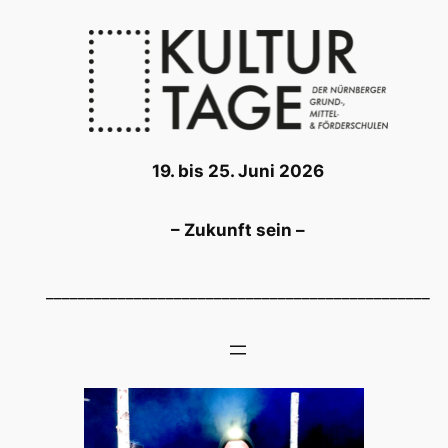
Zum
Inhalt
springen
19. bis 25. Juni 2026
– Zukunft sein –
________________________________________________