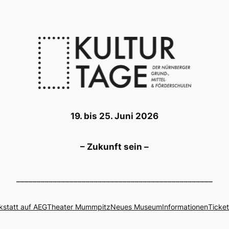
19. bis 25. Juni 2026
– Zukunft sein –
________________________________________________
kstatt auf AEG
Theater Mummpitz
Neues Museum
Informationen
Ticket