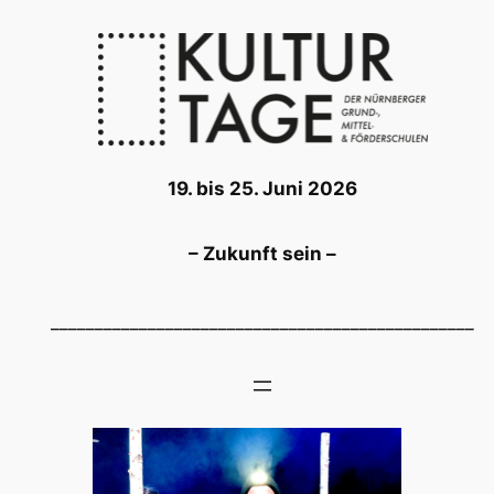
Zum
Inhalt
springen
19. bis 25. Juni 2026
– Zukunft sein –
________________________________________________